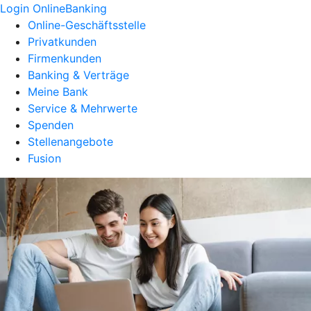
Login OnlineBanking
Online-Geschäftsstelle
Privatkunden
Firmenkunden
Banking & Verträge
Meine Bank
Service & Mehrwerte
Spenden
Stellenangebote
Fusion