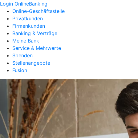
Login OnlineBanking
Online-Geschäftsstelle
Privatkunden
Firmenkunden
Banking & Verträge
Meine Bank
Service & Mehrwerte
Spenden
Stellenangebote
Fusion