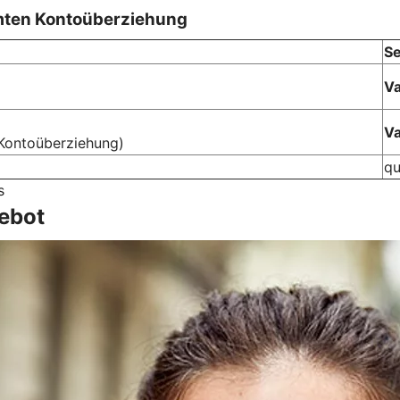
mten Kontoüberziehung
Se
Va
Va
Kontoüberziehung)
qu
s
ebot